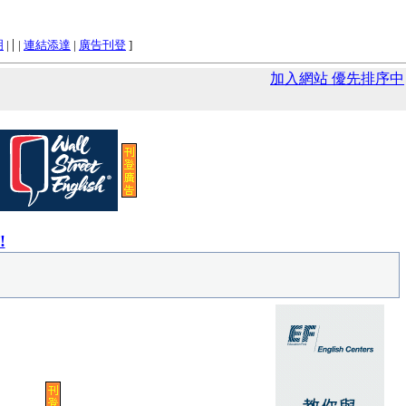
|
明
|
|
連結添達
|
廣告刊登
]
加入網站 優先排序中
!