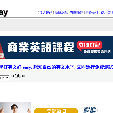
[
加入網站
|
新鮮網站
|
有關添達
|
合作伙伴
|
使用聲
學好英文好 easy, 想知自己的英文水平, 立即進行免費測試