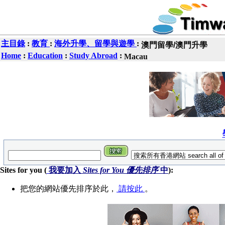
主目錄
:
教育
:
海外升學、留學與遊學
:
澳門留學/澳門升學
Home
:
Education
:
Study Abroad
:
Macau
Sites for you (
我要加入
Sites for You 優先排序
中
):
把您的網站優先排序於此，
請按此
。